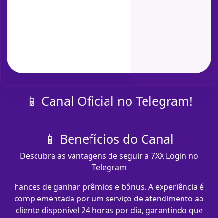
📱 Canal Oficial no Telegram!
📱 Benefícios do Canal
Descubra as vantagens de seguir a 7XX Login no
Telegram
hances de ganhar prêmios e bônus. A experiência é
complementada por um serviço de atendimento ao
cliente disponível 24 horas por dia, garantindo que