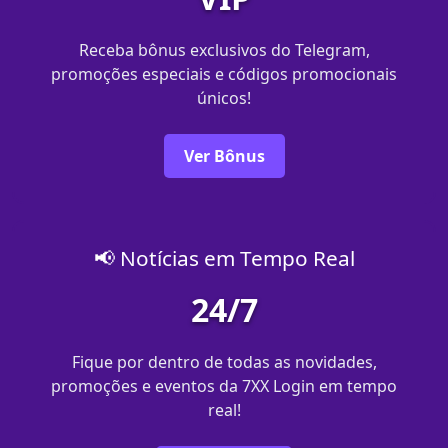
Receba bônus exclusivos do Telegram,
promoções especiais e códigos promocionais
únicos!
Ver Bônus
📢 Notícias em Tempo Real
24/7
Fique por dentro de todas as novidades,
promoções e eventos da 7XX Login em tempo
real!