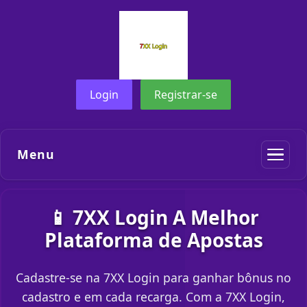
Login
Registrar-se
Menu
📱 7XX Login A Melhor
Plataforma de Apostas
Cadastre-se na 7XX Login para ganhar bônus no
cadastro e em cada recarga. Com a 7XX Login,