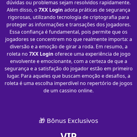
dúvidas ou problemas sejam resolvidos rapidamente.
Além disso, o
7XX Login
adota práticas de segurança
rigorosas, utilizando tecnologia de criptografia para
proteger as informações e transações dos jogadores.
Essa confiança é fundamental, pois permite que os
jogadores se concentrem no que realmente importa: a
diversão e a emoção de girar a roda. Em resumo, a
roleta no
7XX Login
oferece uma experiência de jogo
envolvente e emocionante, com a certeza de que a
segurança e a satisfação do jogador estão em primeiro
lugar. Para aqueles que buscam emoção e desafios, a
roleta é uma escolha imperdível no repertório de jogos
de um cassino online.
🎁 Bônus Exclusivos
VIP