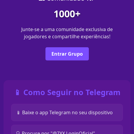
1000+
Junte-se a uma comunidade exclusiva de
jogadores e compartilhe experiências!
Entrar Grupo
📱 Como Seguir no Telegram
📱 Baixe o app Telegram no seu dispositivo
🔍 Procure por "@7XX LoginOficial"