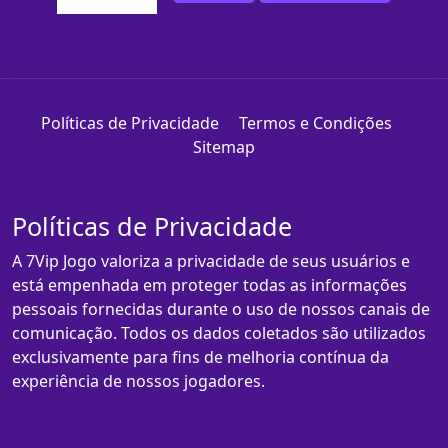
Políticas de Privacidade
Termos e Condições
Sitemap
Políticas de Privacidade
A 7Vip Jogo valoriza a privacidade de seus usuários e
está empenhada em proteger todas as informações
pessoais fornecidas durante o uso de nossos canais de
comunicação. Todos os dados coletados são utilizados
exclusivamente para fins de melhoria contínua da
experiência de nossos jogadores.