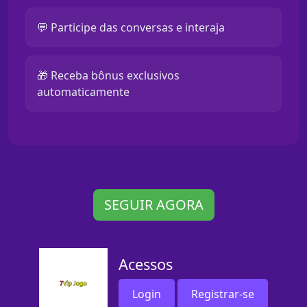
💬 Participe das conversas e interaja
🎁 Receba bônus exclusivos
automaticamente
SEGUIR AGORA
Acessos
Login
Registrar-se