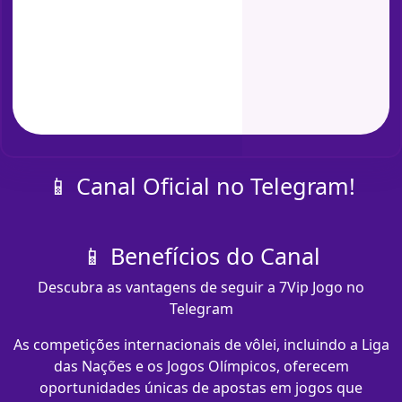
📱 Canal Oficial no Telegram!
📱 Benefícios do Canal
Descubra as vantagens de seguir a 7Vip Jogo no
Telegram
As competições internacionais de vôlei, incluindo a Liga
das Nações e os Jogos Olímpicos, oferecem
oportunidades únicas de apostas em jogos que