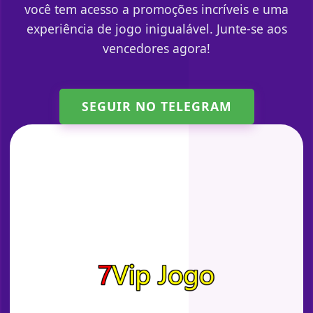
você tem acesso a promoções incríveis e uma
experiência de jogo inigualável. Junte-se aos
vencedores agora!
SEGUIR NO TELEGRAM