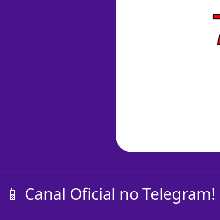
📱 Canal Oficial no Telegram!