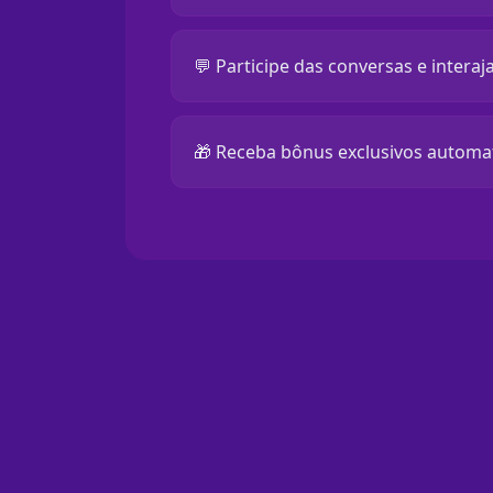
💬 Participe das conversas e interaj
🎁 Receba bônus exclusivos autom