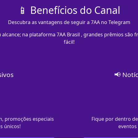
📱 Benefícios do Canal
Descubra as vantagens de seguir a 7AA no Telegram
 alcance; na plataforma 7AA Brasil , grandes prêmios são 
fácil!
sivos
📢 Notí
m, promoções especiais
Fique por dentro d
s únicos!
eventos