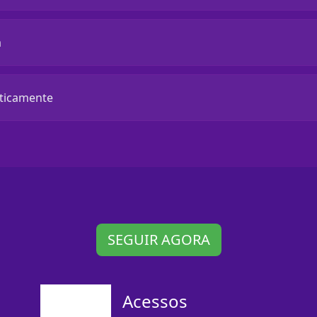
a
aticamente
SEGUIR AGORA
Acessos