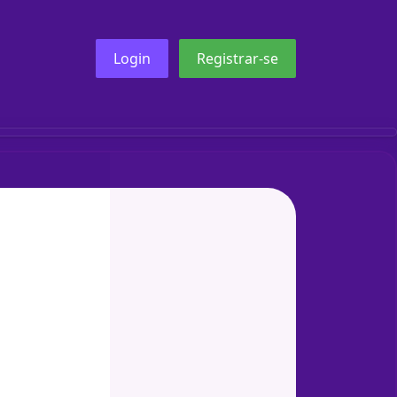
Login
Registrar-se