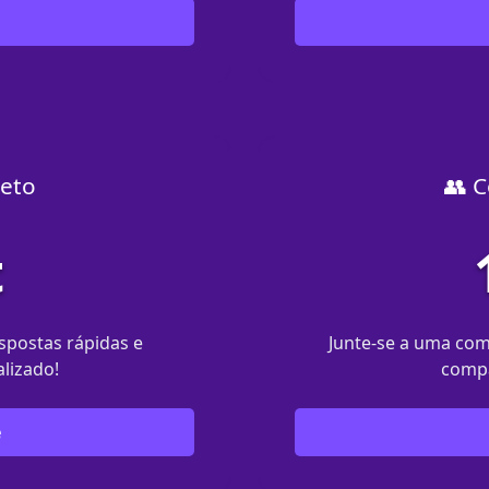
reto
👥 
t
espostas rápidas e
Junte-se a uma com
lizado!
compa
e