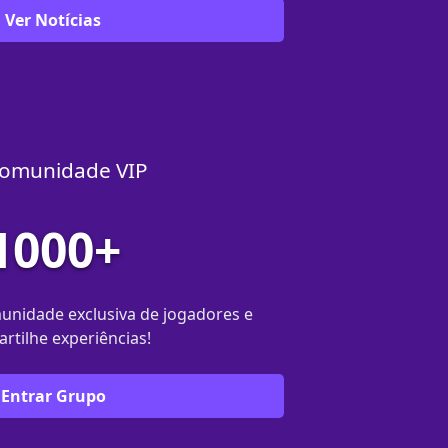
Ver Notícias
Comunidade VIP
1000+
unidade exclusiva de jogadores e
rtilhe experiências!
Entrar Grupo