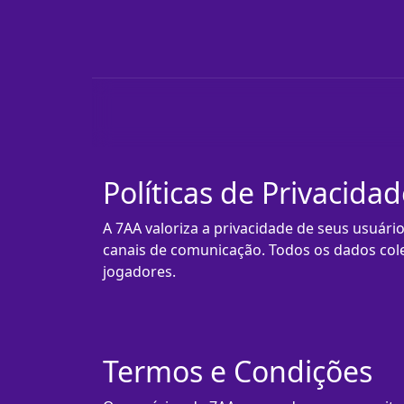
Políticas de Privacida
A 7AA valoriza a privacidade de seus usuár
canais de comunicação. Todos os dados cole
jogadores.
Termos e Condições