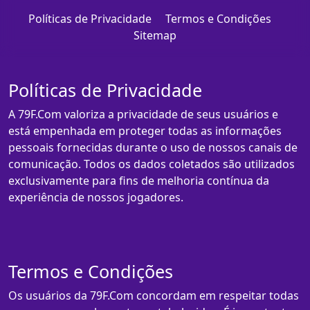
Políticas de Privacidade
Termos e Condições
Sitemap
Políticas de Privacidade
A 79F.Com valoriza a privacidade de seus usuários e
está empenhada em proteger todas as informações
pessoais fornecidas durante o uso de nossos canais de
comunicação. Todos os dados coletados são utilizados
exclusivamente para fins de melhoria contínua da
experiência de nossos jogadores.
Termos e Condições
Os usuários da 79F.Com concordam em respeitar todas