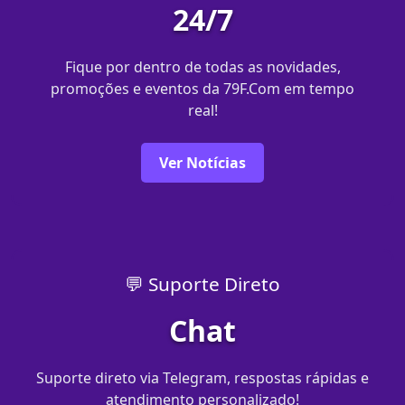
24/7
Fique por dentro de todas as novidades,
promoções e eventos da 79F.Com em tempo
real!
Ver Notícias
💬 Suporte Direto
Chat
Suporte direto via Telegram, respostas rápidas e
atendimento personalizado!