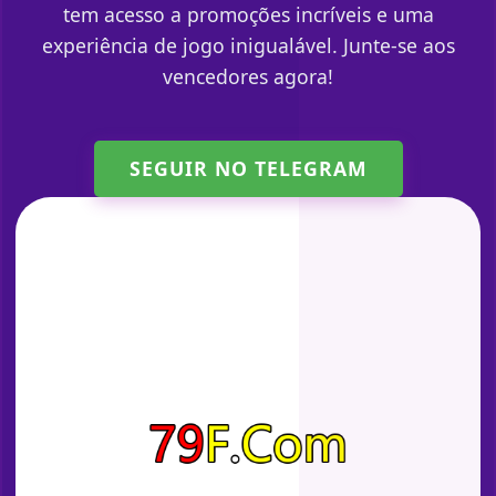
tem acesso a promoções incríveis e uma
experiência de jogo inigualável. Junte-se aos
vencedores agora!
SEGUIR NO TELEGRAM