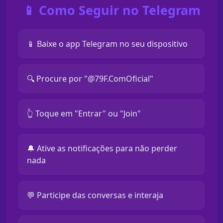
📱 Como Seguir no Telegram
📱 Baixe o app Telegram no seu dispositivo
🔍 Procure por "@79F.ComOficial"
👆 Toque em "Entrar" ou "Join"
🔔 Ative as notificações para não perder
nada
💬 Participe das conversas e interaja