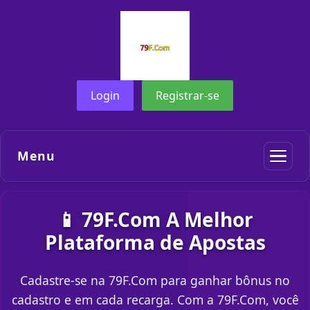
Login
Registrar-se
Menu
📱 79F.Com A Melhor
Plataforma de Apostas
Cadastre-se na 79F.Com para ganhar bônus no
cadastro e em cada recarga. Com a 79F.Com, você