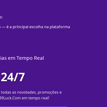
am
o — é a principal escolha na plataforma
cias em Tempo Real
24/7
e todas as novidades, promoções e
89Luck.Com em tempo real!