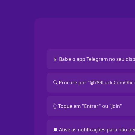
📱 Baixe o app Telegram no seu disp
🔍 Procure por "@789Luck.ComOfici
👆 Toque em "Entrar" ou "Join"
🔔 Ative as notificações para não p