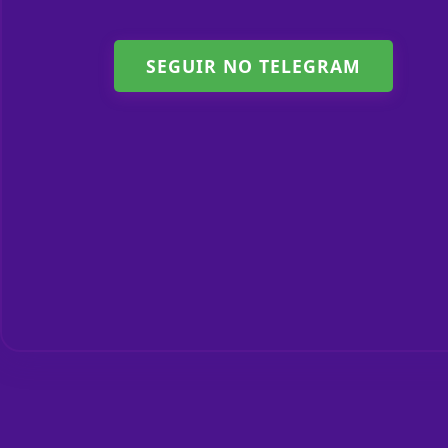
SEGUIR NO TELEGRAM