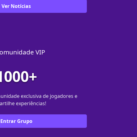
Ver Notícias
Comunidade VIP
1000+
unidade exclusiva de jogadores e
rtilhe experiências!
Entrar Grupo