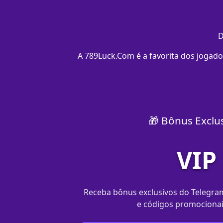
D
A 789Luck.Com é a favorita dos jogador
🎁 Bônus Exclu
VIP
Receba bônus exclusivos do Telegra
e códigos promocionai