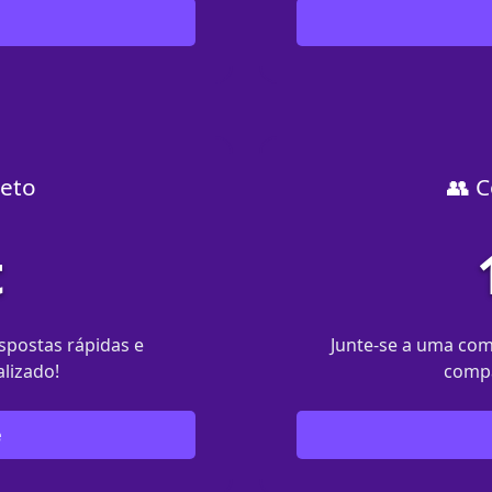
reto
👥 
t
espostas rápidas e
Junte-se a uma com
lizado!
compa
e