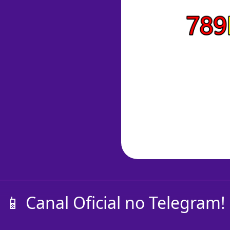
📱 Canal Oficial no Telegram!