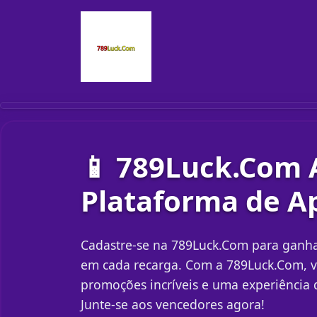
📱 789Luck.Com 
Plataforma de A
Cadastre-se na 789Luck.Com para ganha
em cada recarga. Com a 789Luck.Com, v
promoções incríveis e uma experiência d
Junte-se aos vencedores agora!