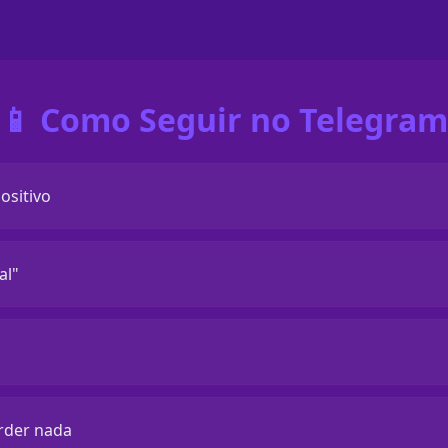
📱 Como Seguir no Telegram
ositivo
al"
erder nada