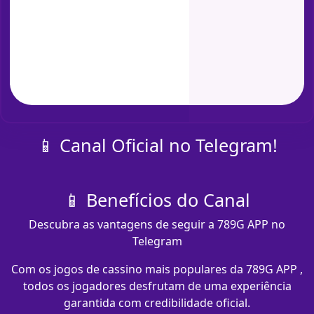
📱 Canal Oficial no Telegram!
📱 Benefícios do Canal
Descubra as vantagens de seguir a 789G APP no
Telegram
Com os jogos de cassino mais populares da 789G APP ,
todos os jogadores desfrutam de uma experiência
garantida com credibilidade oficial.