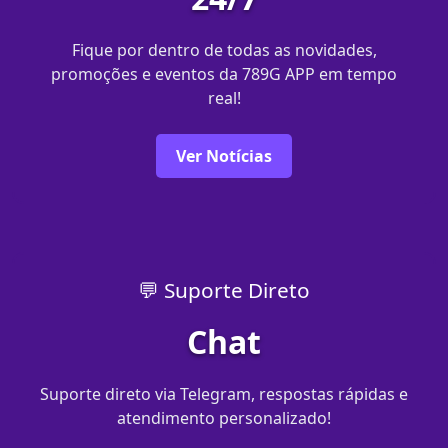
Fique por dentro de todas as novidades,
promoções e eventos da 789G APP em tempo
real!
Ver Notícias
💬 Suporte Direto
Chat
Suporte direto via Telegram, respostas rápidas e
atendimento personalizado!