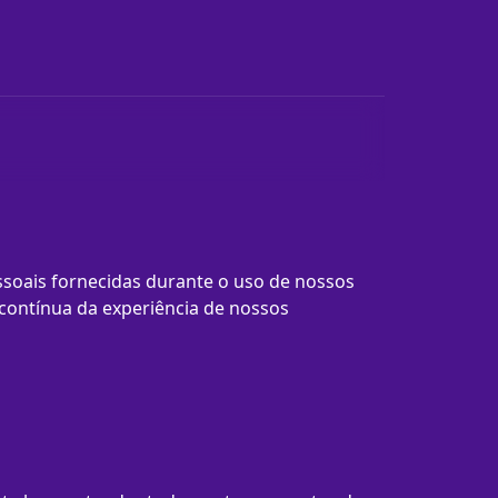
ssoais fornecidas durante o uso de nossos
 contínua da experiência de nossos