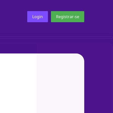
Login
Registrar-se