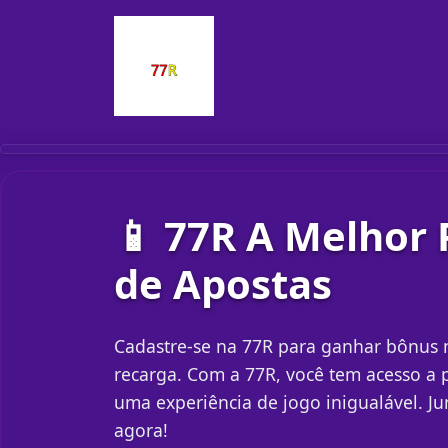
📱 77R A Melhor
de Apostas
Cadastre-se na 77R para ganhar bônus 
recarga. Com a 77R, você tem acesso a 
uma experiência de jogo inigualável. J
agora!