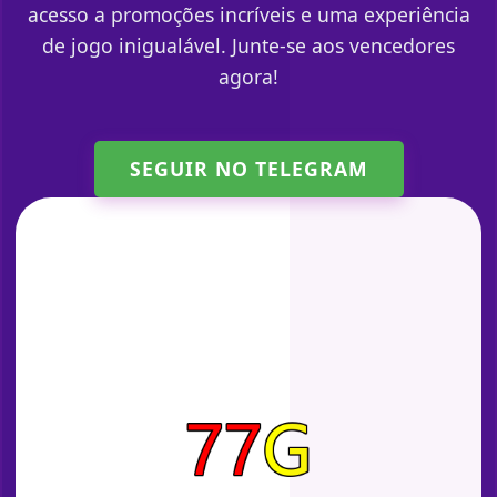
acesso a promoções incríveis e uma experiência
de jogo inigualável. Junte-se aos vencedores
agora!
SEGUIR NO TELEGRAM