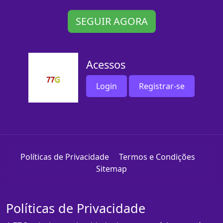
SEGUIR AGORA
Acessos
Login
Registrar-se
Políticas de Privacidade
Termos e Condições
Sitemap
Políticas de Privacidade