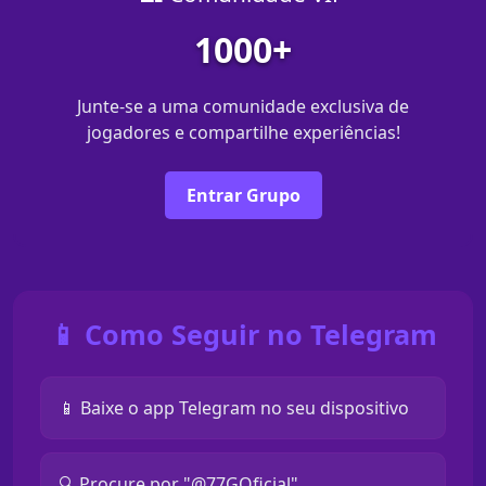
1000+
Junte-se a uma comunidade exclusiva de
jogadores e compartilhe experiências!
Entrar Grupo
📱 Como Seguir no Telegram
📱 Baixe o app Telegram no seu dispositivo
🔍 Procure por "@77GOficial"