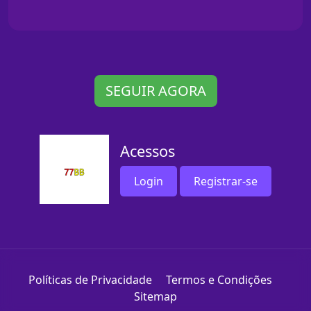
SEGUIR AGORA
Acessos
Login
Registrar-se
Políticas de Privacidade
Termos e Condições
Sitemap