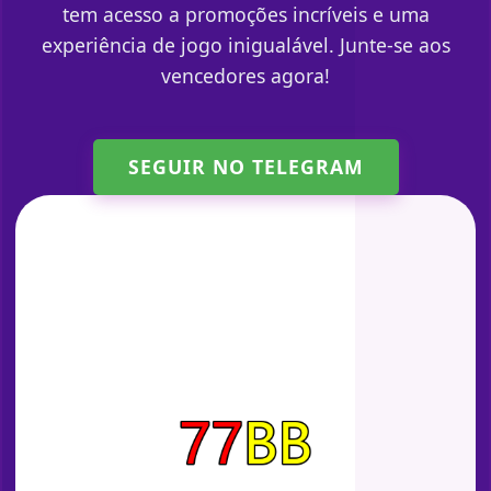
tem acesso a promoções incríveis e uma
experiência de jogo inigualável. Junte-se aos
vencedores agora!
SEGUIR NO TELEGRAM