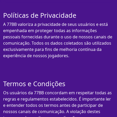
Políticas de Privacidade
A 77BB valoriza a privacidade de seus usuários e está
empenhada em proteger todas as informações
pessoais fornecidas durante o uso de nossos canais de
comunicação. Todos os dados coletados são utilizados
exclusivamente para fins de melhoria contínua da
experiência de nossos jogadores.
Termos e Condições
Os usuários da 77BB concordam em respeitar todas as
regras e regulamentos estabelecidos. É importante ler
e entender todos os termos antes de participar de
nossos canais de comunicação. A violação destes