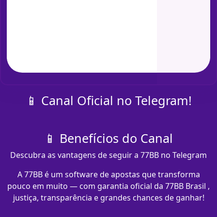
📱 Canal Oficial no Telegram!
📱 Benefícios do Canal
Descubra as vantagens de seguir a 77BB no Telegram
A 77BB é um software de apostas que transforma
pouco em muito — com garantia oficial da 77BB Brasil ,
justiça, transparência e grandes chances de ganhar!