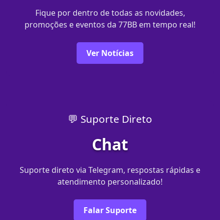
Fique por dentro de todas as novidades,
promoções e eventos da 77BB em tempo real!
Ver Notícias
💬 Suporte Direto
Chat
Suporte direto via Telegram, respostas rápidas e
atendimento personalizado!
Falar Suporte