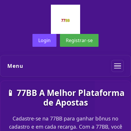
Login
Registrar-se
Menu
📱 77BB A Melhor Plataforma
de Apostas
Cadastre-se na 77BB para ganhar bônus no
cadastro e em cada recarga. Com a 77BB, você