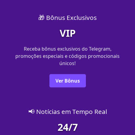
🎁 Bônus Exclusivos
VIP
Receba bônus exclusivos do Telegram,
promoções especiais e códigos promocionais
únicos!
Ver Bônus
📢 Notícias em Tempo Real
24/7