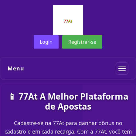
Login
Registrar-se
Menu
📱 77At A Melhor Plataforma
de Apostas
Cadastre-se na 77At para ganhar bônus no
cadastro e em cada recarga. Com a 77At, você tem