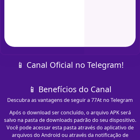
📱 Canal Oficial no Telegram!
📱 Benefícios do Canal
Descubra as vantagens de seguir a 77At no Telegram
Após o download ser concluído, o arquivo APK será
salvo na pasta de downloads padrão do seu dispositivo.
Você pode acessar esta pasta através do aplicativo de
arquivos do Android ou através da notificação de