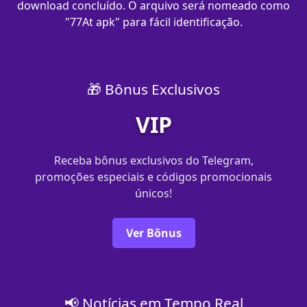
download concluído. O arquivo será nomeado como
"77At apk" para fácil identificação.
🎁 Bônus Exclusivos
VIP
Receba bônus exclusivos do Telegram,
promoções especiais e códigos promocionais
únicos!
Ver Bônus
📢 Notícias em Tempo Real