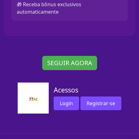
🎁 Receba bônus exclusivos
automaticamente
SEGUIR AGORA
Acessos
Login
Registrar-se