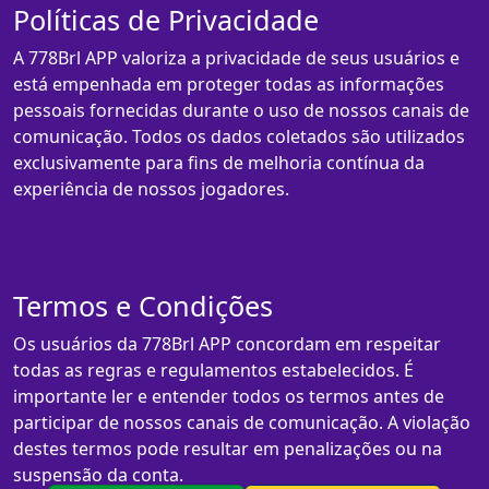
Políticas de Privacidade
A 778Brl APP valoriza a privacidade de seus usuários e
está empenhada em proteger todas as informações
pessoais fornecidas durante o uso de nossos canais de
comunicação. Todos os dados coletados são utilizados
exclusivamente para fins de melhoria contínua da
experiência de nossos jogadores.
Termos e Condições
Os usuários da 778Brl APP concordam em respeitar
todas as regras e regulamentos estabelecidos. É
importante ler e entender todos os termos antes de
participar de nossos canais de comunicação. A violação
destes termos pode resultar em penalizações ou na
suspensão da conta.