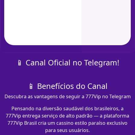
📱 Canal Oficial no Telegram!
📱 Benefícios do Canal
Descubra as vantagens de seguir a 777Vip no Telegram
Pensando na diversão saudável dos brasileiros, a
777Vip entrega serviço de alto padrão — a plataforma
777Vip Brasil cria um cassino estilo paraíso exclusivo
para seus usuários.