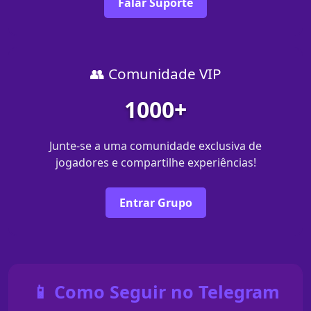
Falar Suporte
👥 Comunidade VIP
1000+
Junte-se a uma comunidade exclusiva de
jogadores e compartilhe experiências!
Entrar Grupo
📱 Como Seguir no Telegram