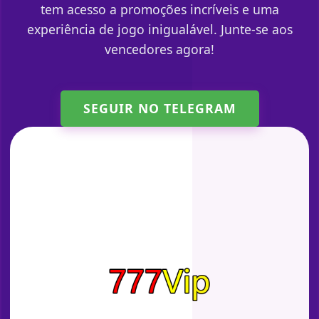
tem acesso a promoções incríveis e uma
experiência de jogo inigualável. Junte-se aos
vencedores agora!
SEGUIR NO TELEGRAM