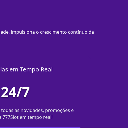
lidade, impulsiona o crescimento contínuo da
cias em Tempo Real
24/7
e todas as novidades, promoções e
a 777Slot em tempo real!