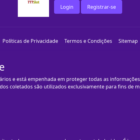
Login
Registrar-se
Políticas de Privacidade
Termos e Condições
Sitemap
de
suários e está empenhada em proteger todas as informações
os coletados são utilizados exclusivamente para fins de m