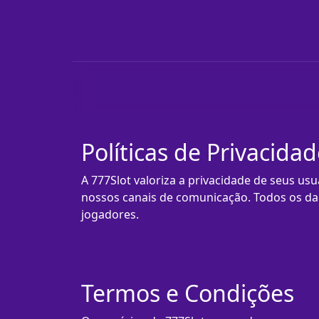
Políticas de Privacida
A 777Slot valoriza a privacidade de seus u
nossos canais de comunicação. Todos os dad
jogadores.
Termos e Condições