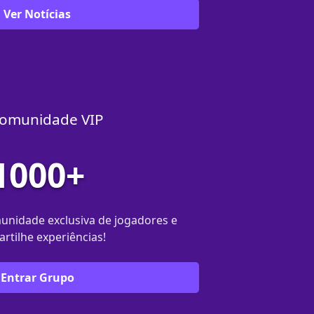
Ver Notícias
Comunidade VIP
1000+
unidade exclusiva de jogadores e
rtilhe experiências!
Entrar Grupo