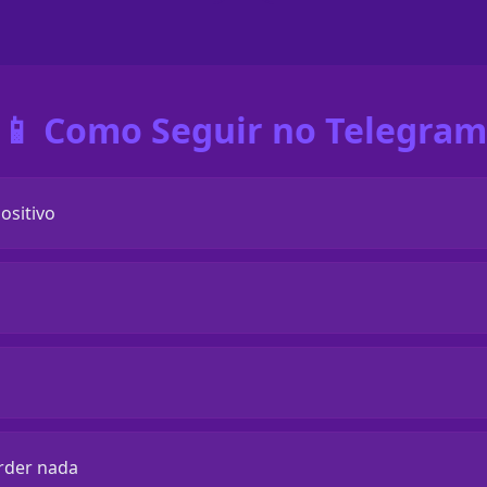
📱 Como Seguir no Telegram
ositivo
erder nada