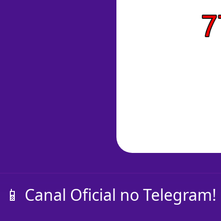
📱 Canal Oficial no Telegram!