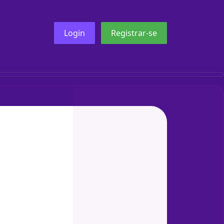
Login
Registrar-se