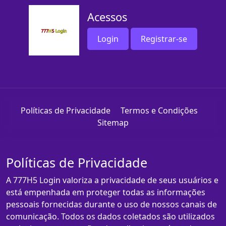
Acessos
Login
Registrar-se
Políticas de Privacidade
Termos e Condições
Sitemap
Políticas de Privacidade
A 777H5 Login valoriza a privacidade de seus usuários e
está empenhada em proteger todas as informações
pessoais fornecidas durante o uso de nossos canais de
comunicação. Todos os dados coletados são utilizados