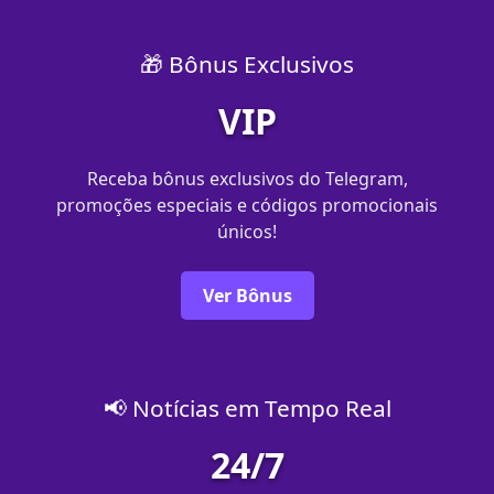
🎁 Bônus Exclusivos
VIP
Receba bônus exclusivos do Telegram,
promoções especiais e códigos promocionais
únicos!
Ver Bônus
📢 Notícias em Tempo Real
24/7