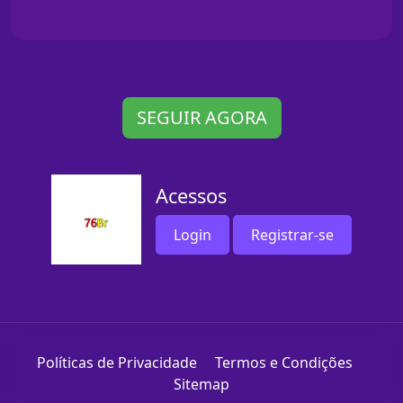
SEGUIR AGORA
Acessos
Login
Registrar-se
Políticas de Privacidade
Termos e Condições
Sitemap