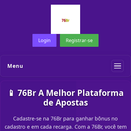
Login
Registrar-se
Menu
📱 76Br A Melhor Plataforma
de Apostas
Cadastre-se na 76Br para ganhar bônus no
cadastro e em cada recarga. Com a 76Br, você tem