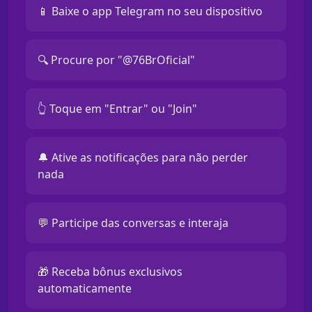
📱 Baixe o app Telegram no seu dispositivo
🔍 Procure por "@76BrOficial"
👆 Toque em "Entrar" ou "Join"
🔔 Ative as notificações para não perder
nada
💬 Participe das conversas e interaja
🎁 Receba bônus exclusivos
automaticamente