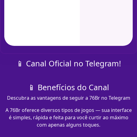
📱 Canal Oficial no Telegram!
📱 Benefícios do Canal
Descubra as vantagens de seguir a 76Br no Telegram
A 76Br oferece diversos tipos de jogos — sua interface
é simples, rápida e feita para você curtir ao máximo
com apenas alguns toques.