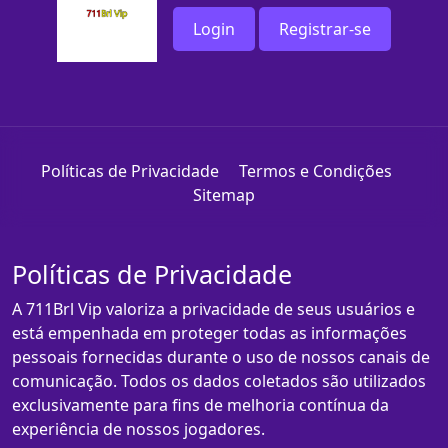
Login
Registrar-se
Políticas de Privacidade
Termos e Condições
Sitemap
Políticas de Privacidade
A 711Brl Vip valoriza a privacidade de seus usuários e
está empenhada em proteger todas as informações
pessoais fornecidas durante o uso de nossos canais de
comunicação. Todos os dados coletados são utilizados
exclusivamente para fins de melhoria contínua da
experiência de nossos jogadores.