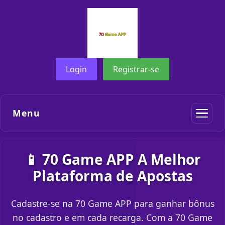
Login
Registrar-se
Menu
📱 70 Game APP A Melhor
Plataforma de Apostas
Cadastre-se na 70 Game APP para ganhar bônus
no cadastro e em cada recarga. Com a 70 Game