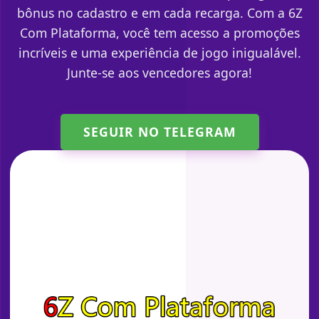
bônus no cadastro e em cada recarga. Com a 6Z
Com Plataforma, você tem acesso a promoções
incríveis e uma experiência de jogo inigualável.
Junte-se aos vencedores agora!
SEGUIR NO TELEGRAM