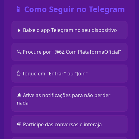
📱 Como Seguir no Telegram
📱 Baixe o app Telegram no seu dispositivo
🔍 Procure por "@6Z Com PlataformaOficial"
👆 Toque em "Entrar" ou "Join"
🔔 Ative as notificações para não perder
nada
💬 Participe das conversas e interaja