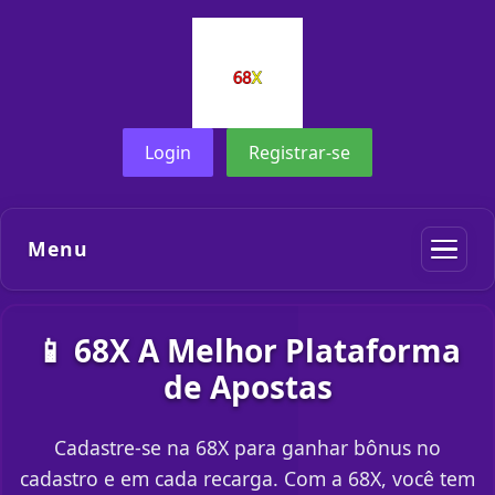
Login
Registrar-se
Menu
📱 68X A Melhor Plataforma
de Apostas
Cadastre-se na 68X para ganhar bônus no
cadastro e em cada recarga. Com a 68X, você tem