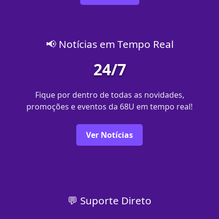
📢 Notícias em Tempo Real
24/7
Fique por dentro de todas as novidades,
promoções e eventos da 68U em tempo real!
Ver Notícias
💬 Suporte Direto