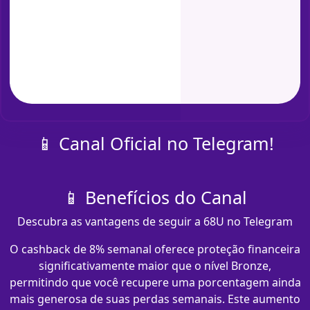
📱 Canal Oficial no Telegram!
📱 Benefícios do Canal
Descubra as vantagens de seguir a 68U no Telegram
O cashback de 8% semanal oferece proteção financeira
significativamente maior que o nível Bronze,
permitindo que você recupere uma porcentagem ainda
mais generosa de suas perdas semanais. Este aumento