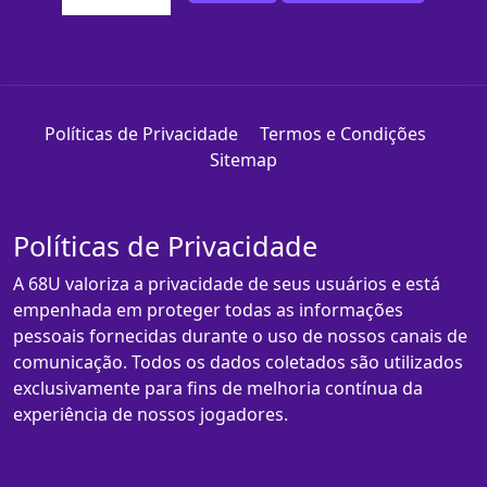
Políticas de Privacidade
Termos e Condições
Sitemap
Políticas de Privacidade
A 68U valoriza a privacidade de seus usuários e está
empenhada em proteger todas as informações
pessoais fornecidas durante o uso de nossos canais de
comunicação. Todos os dados coletados são utilizados
exclusivamente para fins de melhoria contínua da
experiência de nossos jogadores.