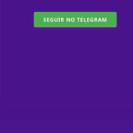
SEGUIR NO TELEGRAM