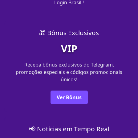
Login Brasil !
🎁 Bônus Exclusivos
VIP
Receba bônus exclusivos do Telegram,
promoções especiais e códigos promocionais
únicos!
Ver Bônus
📢 Notícias em Tempo Real