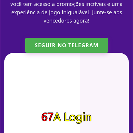
você tem acesso a promoções incríveis e uma
experiência de jogo inigualável. Junte-se aos
vencedores agora!
SEGUIR NO TELEGRAM