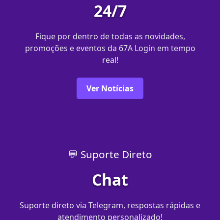
24/7
Fique por dentro de todas as novidades,
promoções e eventos da 67A Login em tempo
real!
Ver Notícias
💬 Suporte Direto
Chat
Suporte direto via Telegram, respostas rápidas e
atendimento personalizado!