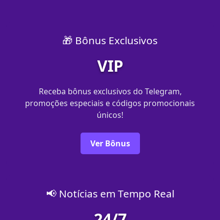
🎁 Bônus Exclusivos
VIP
Receba bônus exclusivos do Telegram,
promoções especiais e códigos promocionais
únicos!
Ver Bônus
📢 Notícias em Tempo Real
24/7