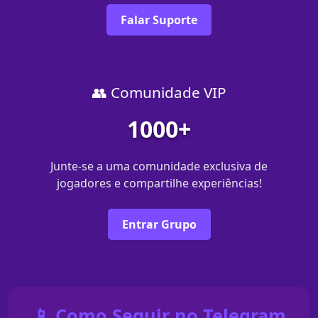
Falar Suporte
👥 Comunidade VIP
1000+
Junte-se a uma comunidade exclusiva de
jogadores e compartilhe experiências!
Entrar Grupo
📱 Como Seguir no Telegram