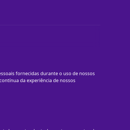
essoais fornecidas durante o uso de nossos
 contínua da experiência de nossos