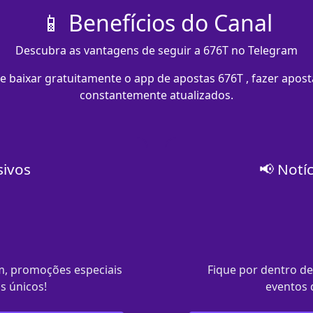
📱 Benefícios do Canal
Descubra as vantagens de seguir a 676T no Telegram
de baixar gratuitamente o app de apostas 676T , fazer apost
constantemente atualizados.
sivos
📢 Notí
m, promoções especiais
Fique por dentro d
s únicos!
eventos 