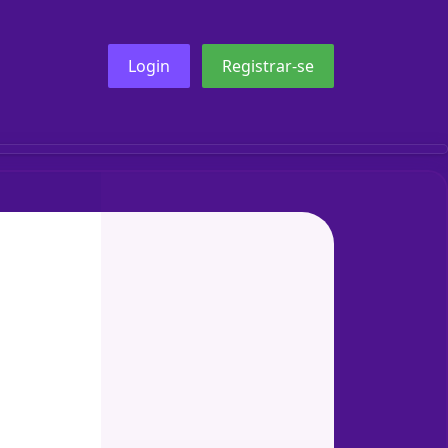
Login
Registrar-se