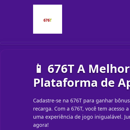
📱 676T A Melhor
Plataforma de A
Cadastre-se na 676T para ganhar bônus
recarga. Com a 676T, você tem acesso a
uma experiência de jogo inigualável. J
agora!