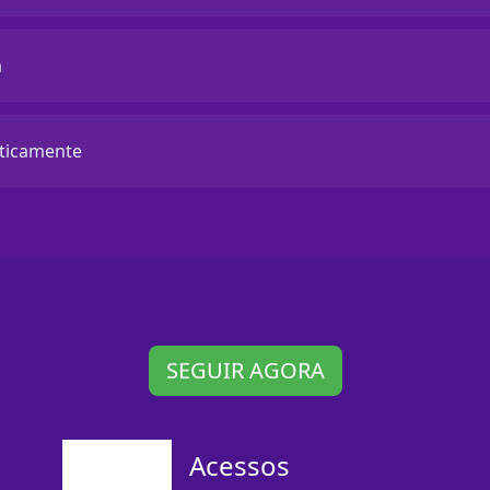
a
aticamente
SEGUIR AGORA
Acessos