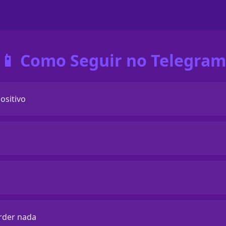
📱 Como Seguir no Telegram
ositivo
erder nada