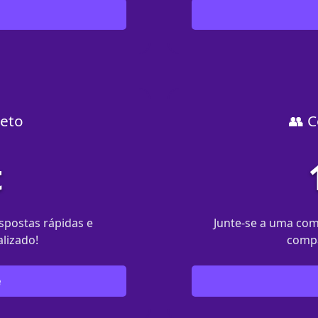
reto
👥 
t
espostas rápidas e
Junte-se a uma com
lizado!
compa
e