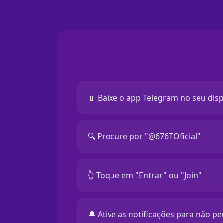
📱 Baixe o app Telegram no seu disp
🔍 Procure por "@676TOficial"
👆 Toque em "Entrar" ou "Join"
🔔 Ative as notificações para não p