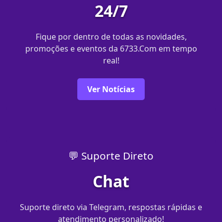
24/7
Fique por dentro de todas as novidades,
promoções e eventos da 6733.Com em tempo
real!
Ver Notícias
💬 Suporte Direto
Chat
Suporte direto via Telegram, respostas rápidas e
atendimento personalizado!