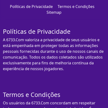
Políticas de Privacidade
Termos e Condições
Sitemap
Políticas de Privacidade
A 6733.Com valoriza a privacidade de seus usuários e
está empenhada em proteger todas as informações
pessoais fornecidas durante o uso de nossos canais de
comunicação. Todos os dados coletados são utilizados
exclusivamente para fins de melhoria contínua da
experiência de nossos jogadores.
Termos e Condições
Os usuários da 6733.Com concordam em respeitar