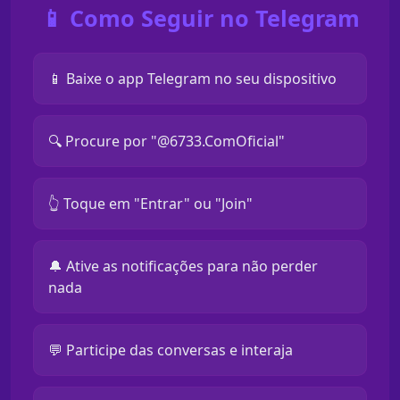
📱 Como Seguir no Telegram
📱 Baixe o app Telegram no seu dispositivo
🔍 Procure por "@6733.ComOficial"
👆 Toque em "Entrar" ou "Join"
🔔 Ative as notificações para não perder
nada
💬 Participe das conversas e interaja