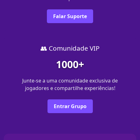
Falar Suporte
👥 Comunidade VIP
1000+
Junte-se a uma comunidade exclusiva de
jogadores e compartilhe experiências!
Entrar Grupo