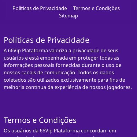
Políticas de Privacidade
Termos e Condições
Sitemap
Políticas de Privacidade
A 66Vip Plataforma valoriza a privacidade de seus
usuários e está empenhada em proteger todas as
informações pessoais fornecidas durante o uso de
nossos canais de comunicação. Todos os dados
coletados são utilizados exclusivamente para fins de
melhoria contínua da experiência de nossos jogadores.
Termos e Condições
Os usuários da 66Vip Plataforma concordam em