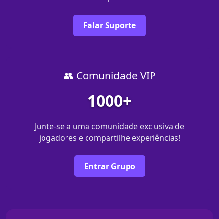
Falar Suporte
👥 Comunidade VIP
1000+
Junte-se a uma comunidade exclusiva de
jogadores e compartilhe experiências!
Entrar Grupo