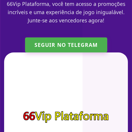
66Vip Plataforma, você tem acesso a promoções
incríveis e uma experiência de jogo inigualável.
Junte-se aos vencedores agora!
SEGUIR NO TELEGRAM