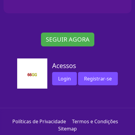
SEGUIR AGORA
Acessos
Login
Registrar-se
Políticas de Privacidade
Termos e Condições
Sitemap