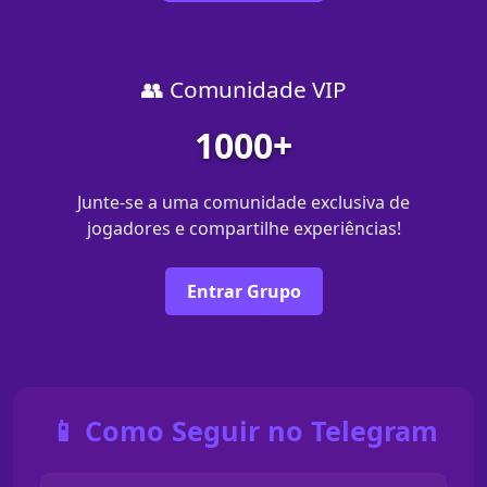
👥 Comunidade VIP
1000+
Junte-se a uma comunidade exclusiva de
jogadores e compartilhe experiências!
Entrar Grupo
📱 Como Seguir no Telegram