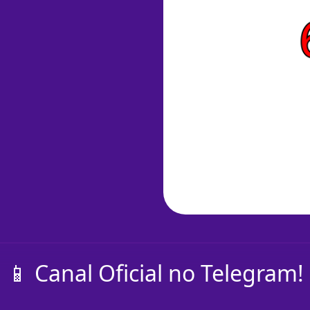
📱 Canal Oficial no Telegram!