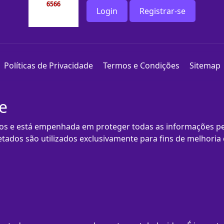
Login
Registrar-se
Políticas de Privacidade
Termos e Condições
Sitemap
de
rios e está empenhada em proteger todas as informações p
tados são utilizados exclusivamente para fins de melhoria