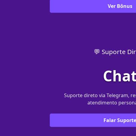
Ver Bônus
💬 Suporte Di
Cha
Suporte direto via Telegram, r
atendimento persona
Falar Suport