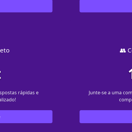
reto
👥 
t
espostas rápidas e
Junte-se a uma com
lizado!
compa
e