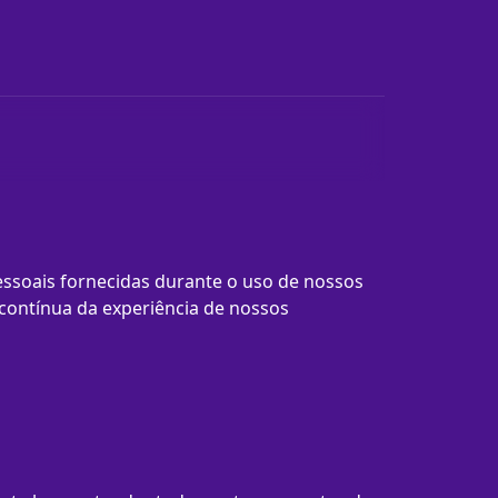
essoais fornecidas durante o uso de nossos
 contínua da experiência de nossos