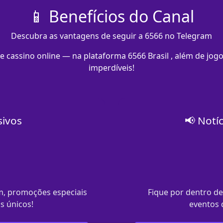
📱 Benefícios do Canal
Descubra as vantagens de seguir a 6566 no Telegram
e cassino online — na plataforma 6566 Brasil , além de jog
imperdíveis!
sivos
📢 Notí
m, promoções especiais
Fique por dentro d
s únicos!
eventos 