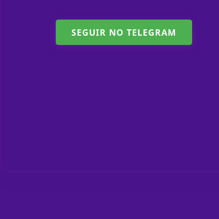
SEGUIR NO TELEGRAM