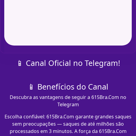
📱 Canal Oficial no Telegram!
📱 Benefícios do Canal
Descubra as vantagens de seguir a 615Bra.Com no
Telegram
Escolha confiável: 615Bra.Com garante grandes saques
sem preocupações — saques de até milhões são
processados em 3 minutos. A força da 615Bra.Com