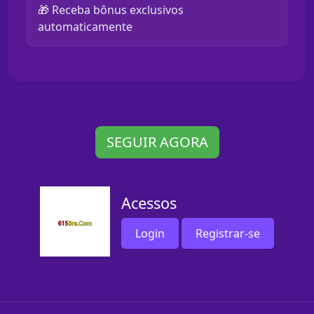
🎁 Receba bônus exclusivos
automaticamente
SEGUIR AGORA
Acessos
Login
Registrar-se