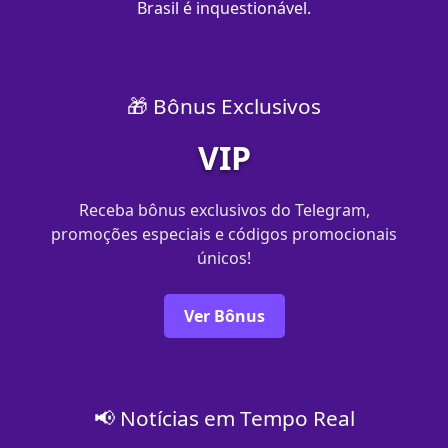
Brasil é inquestionável.
🎁 Bônus Exclusivos
VIP
Receba bônus exclusivos do Telegram,
promoções especiais e códigos promocionais
únicos!
Ver Bônus
📢 Notícias em Tempo Real