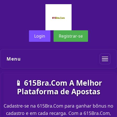
Login
Registrar-se
Menu
📱 615Bra.Com A Melhor
Plataforma de Apostas
Cadastre-se na 615Bra.Com para ganhar bônus no
cadastro e em cada recarga. Com a 615Bra.Com,