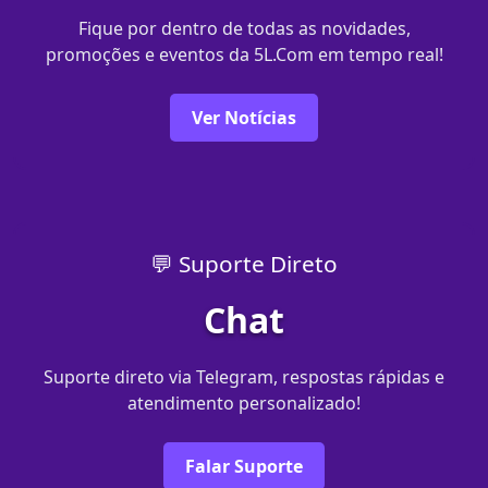
Fique por dentro de todas as novidades,
promoções e eventos da 5L.Com em tempo real!
Ver Notícias
💬 Suporte Direto
Chat
Suporte direto via Telegram, respostas rápidas e
atendimento personalizado!
Falar Suporte