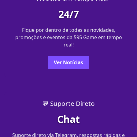
24/7
Fique por dentro de todas as novidades,
promoções e eventos da 595 Game em tempo
real!
Ver Notícias
💬 Suporte Direto
Chat
Suporte direto via Telegram, respostas rápidas e