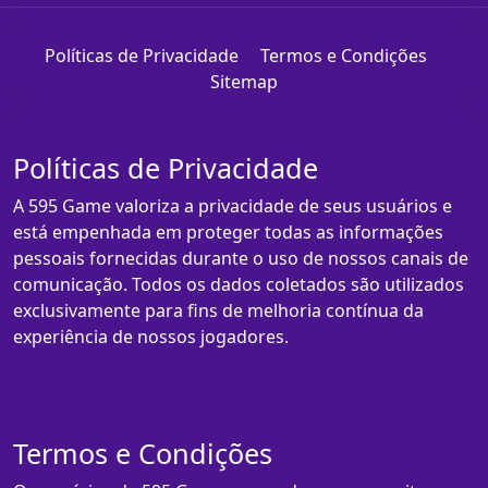
Políticas de Privacidade
Termos e Condições
Sitemap
Políticas de Privacidade
A 595 Game valoriza a privacidade de seus usuários e
está empenhada em proteger todas as informações
pessoais fornecidas durante o uso de nossos canais de
comunicação. Todos os dados coletados são utilizados
exclusivamente para fins de melhoria contínua da
experiência de nossos jogadores.
Termos e Condições