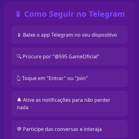
📱 Como Seguir no Telegram
📱 Baixe o app Telegram no seu dispositivo
🔍 Procure por "@595 GameOficial"
👆 Toque em "Entrar" ou "Join"
🔔 Ative as notificações para não perder
nada
💬 Participe das conversas e interaja