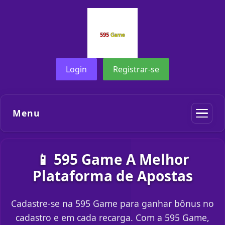
Login
Registrar-se
Menu
📱 595 Game A Melhor
Plataforma de Apostas
Cadastre-se na 595 Game para ganhar bônus no
cadastro e em cada recarga. Com a 595 Game,