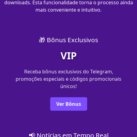
downloads. Esta funcionalidade torna o processo ainda
mais conveniente e intuitivo.
🎁 Bônus Exclusivos
VIP
Receba bônus exclusivos do Telegram,
promoções especiais e códigos promocionais
únicos!
Ver Bônus
📢 Notícias em Tempo Real