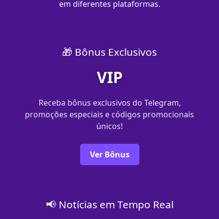
em diferentes plataformas.
🎁 Bônus Exclusivos
VIP
Receba bônus exclusivos do Telegram,
promoções especiais e códigos promocionais
únicos!
Ver Bônus
📢 Notícias em Tempo Real