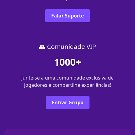
Falar Suporte
👥 Comunidade VIP
1000+
Junte-se a uma comunidade exclusiva de
jogadores e compartilhe experiências!
Entrar Grupo