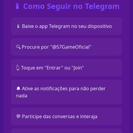
📱 Como Seguir no Telegram
📱 Baixe o app Telegram no seu dispositivo
🔍 Procure por "@57GameOficial"
👆 Toque em "Entrar" ou "Join"
🔔 Ative as notificações para não perder
nada
💬 Participe das conversas e interaja