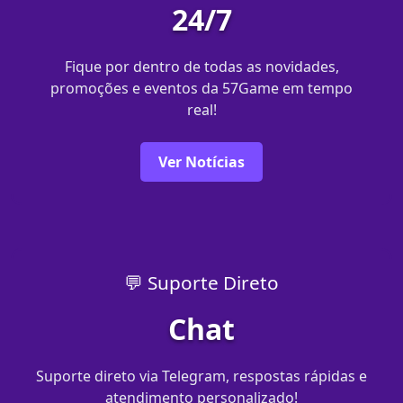
24/7
Fique por dentro de todas as novidades,
promoções e eventos da 57Game em tempo
real!
Ver Notícias
💬 Suporte Direto
Chat
Suporte direto via Telegram, respostas rápidas e
atendimento personalizado!