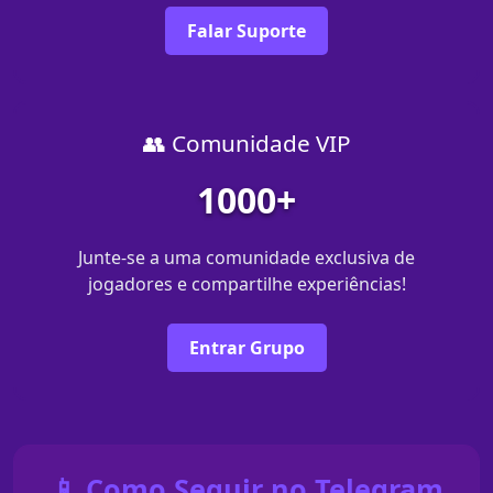
Falar Suporte
👥 Comunidade VIP
1000+
Junte-se a uma comunidade exclusiva de
jogadores e compartilhe experiências!
Entrar Grupo
📱 Como Seguir no Telegram