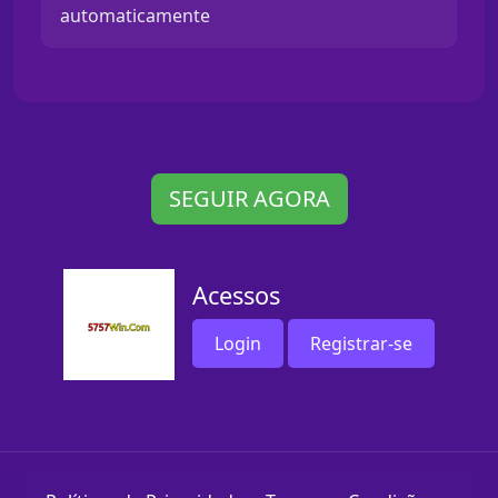
automaticamente
SEGUIR AGORA
Acessos
Login
Registrar-se