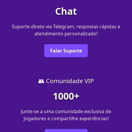
Chat
Suporte direto via Telegram, respostas rápidas e
atendimento personalizado!
Falar Suporte
👥 Comunidade VIP
1000+
Junte-se a uma comunidade exclusiva de
jogadores e compartilhe experiências!