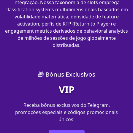
integração. Nossa taxonomia de slots emprega
classification systems multidimensionais baseados em
volatilidade matemática, densidade de feature
activation, perfis de RTP (Return to Player) e
engagement metrics derivados de behavioral analytics
de milhões de sessões de jogo globalmente
distribuídas.
🎁 Bônus Exclusivos
VIP
Receba bônus exclusivos do Telegram,
promoções especiais e códigos promocionais
únicos!