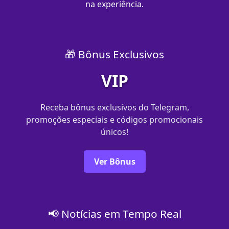
na experiência.
🎁 Bônus Exclusivos
VIP
Receba bônus exclusivos do Telegram,
promoções especiais e códigos promocionais
únicos!
Ver Bônus
📢 Notícias em Tempo Real