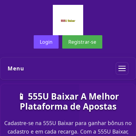
Login
Registrar-se
Menu
📱 555U Baixar A Melhor
Plataforma de Apostas
Cadastre-se na 555U Baixar para ganhar bônus no
cadastro e em cada recarga. Com a 555U Baixar,