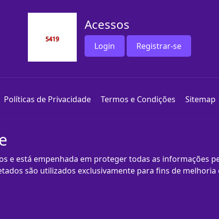
Acessos
Login
Registrar-se
Políticas de Privacidade
Termos e Condições
Sitemap
de
rios e está empenhada em proteger todas as informações p
tados são utilizados exclusivamente para fins de melhoria