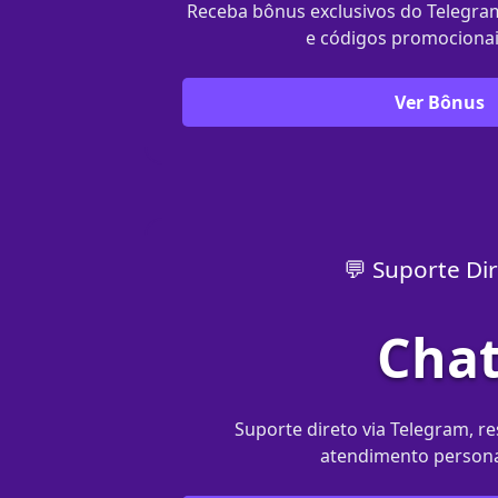
Receba bônus exclusivos do Telegra
e códigos promocionai
Ver Bônus
💬 Suporte Di
Cha
Suporte direto via Telegram, r
atendimento persona