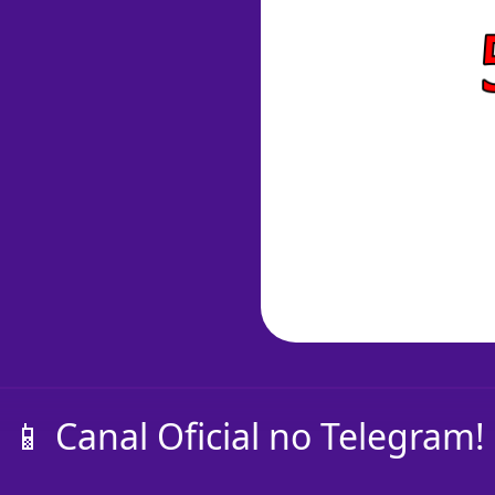
📱 Canal Oficial no Telegram!