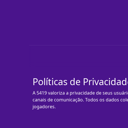
Políticas de Privacida
A 5419 valoriza a privacidade de seus usuá
canais de comunicação. Todos os dados cole
jogadores.