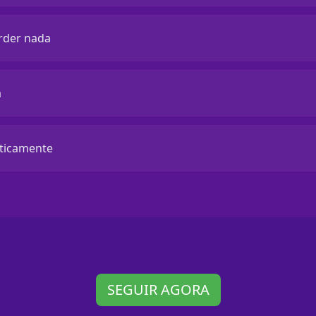
erder nada
a
aticamente
SEGUIR AGORA