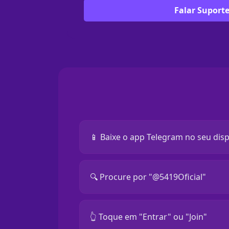
Falar Suport
📱 Baixe o app Telegram no seu disp
🔍 Procure por "@5419Oficial"
👆 Toque em "Entrar" ou "Join"