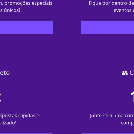
m, promoções especiais
Fique por dentro d
s únicos!
eventos 
reto
👥 
t
espostas rápidas e
Junte-se a uma com
lizado!
compa