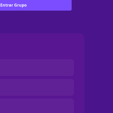
Entrar Grupo