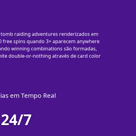
de tomb raiding adventures renderizados em
 10 free spins quando 3+ aparecem anywhere
quando winning combinations são formadas,
te double-or-nothing através de card color
cias em Tempo Real
24/7