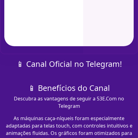
📱 Canal Oficial no Telegram!
📱 Benefícios do Canal
Descubra as vantagens de seguir a 53E.Com no
Telegram
As máquinas caça-níqueis foram especialmente
adaptadas para telas touch, com controles intuitivos e
animações fluidas. Os gráficos foram otimizados para