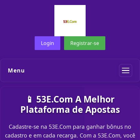
Login
Registrar-se
Menu
📱 53E.Com A Melhor
Plataforma de Apostas
Cadastre-se na 53E.Com para ganhar bônus no
cadastro e em cada recarga. Com a 53E.Com, você