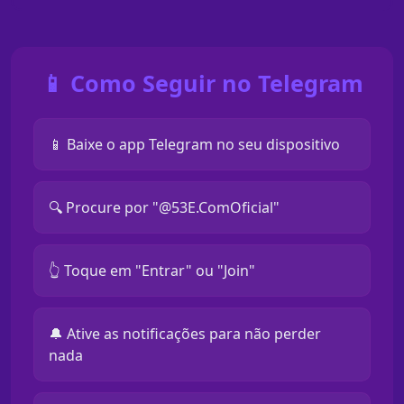
📱 Como Seguir no Telegram
📱 Baixe o app Telegram no seu dispositivo
🔍 Procure por "@53E.ComOficial"
👆 Toque em "Entrar" ou "Join"
🔔 Ative as notificações para não perder
nada