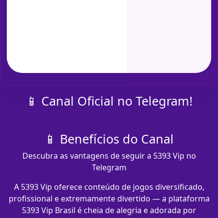
📱 Canal Oficial no Telegram!
📱 Benefícios do Canal
Descubra as vantagens de seguir a 5393 Vip no
Telegram
A 5393 Vip oferece conteúdo de jogos diversificado,
profissional e extremamente divertido — a plataforma
5393 Vip Brasil é cheia de alegria e adorada por