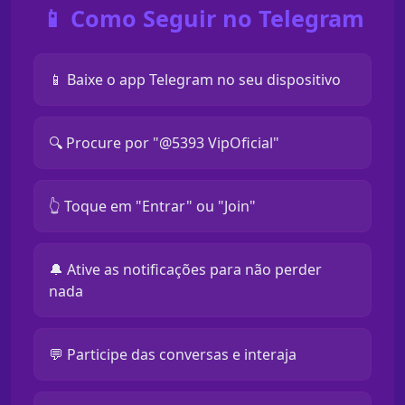
📱 Como Seguir no Telegram
📱 Baixe o app Telegram no seu dispositivo
🔍 Procure por "@5393 VipOficial"
👆 Toque em "Entrar" ou "Join"
🔔 Ative as notificações para não perder
nada
💬 Participe das conversas e interaja