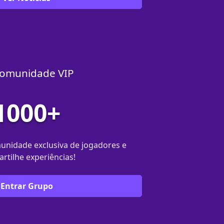
Comunidade VIP
1000+
unidade exclusiva de jogadores e
rtilhe experiências!
Entrar Grupo