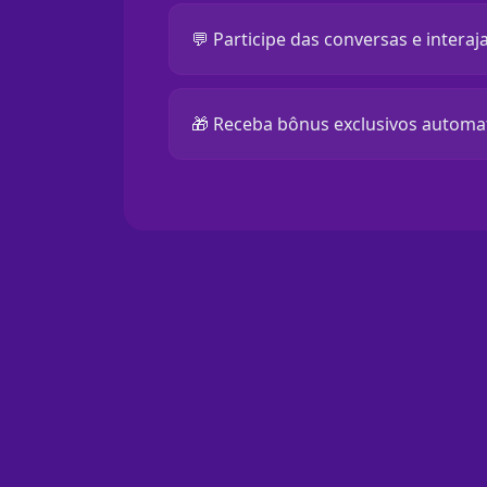
💬 Participe das conversas e interaj
🎁 Receba bônus exclusivos autom