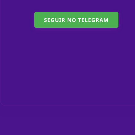
SEGUIR NO TELEGRAM