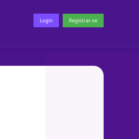
Login
Registrar-se