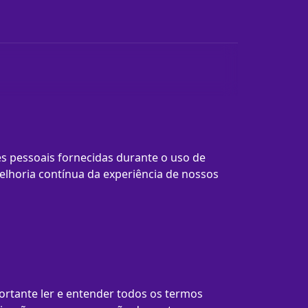
s pessoais fornecidas durante o uso de
elhoria contínua da experiência de nossos
ortante ler e entender todos os termos