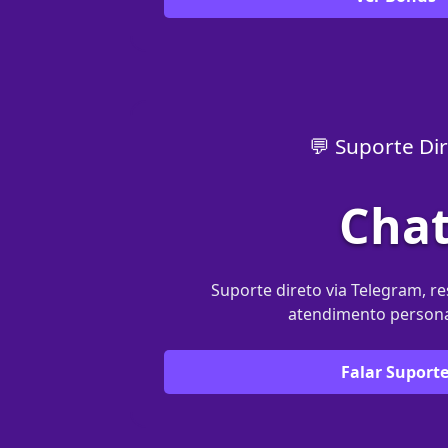
💬 Suporte Di
Cha
Suporte direto via Telegram, r
atendimento persona
Falar Suport