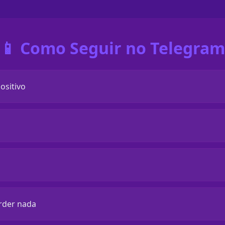
📱 Como Seguir no Telegram
ositivo
erder nada