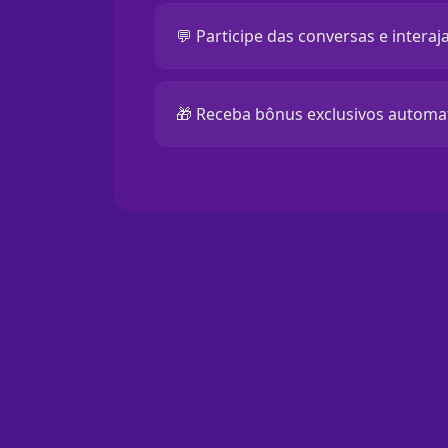
💬 Participe das conversas e interaj
🎁 Receba bônus exclusivos autom