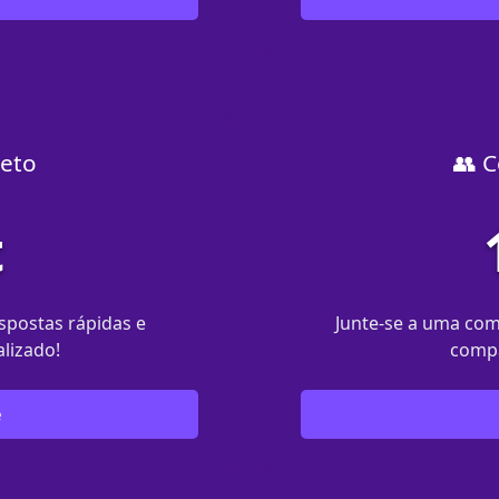
reto
👥 
t
espostas rápidas e
Junte-se a uma com
lizado!
compa
e