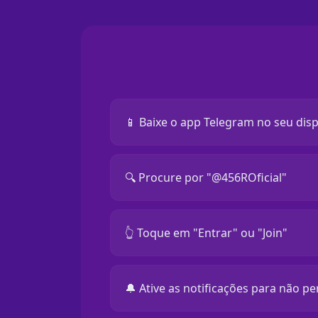
📱 Baixe o app Telegram no seu disp
🔍 Procure por "@456ROficial"
👆 Toque em "Entrar" ou "Join"
🔔 Ative as notificações para não p