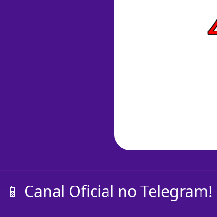
📱 Canal Oficial no Telegram!