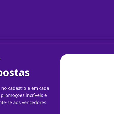
r
postas
 no cadastro e em cada
 promoções incríveis e
unte-se aos vencedores