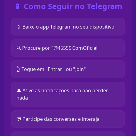
📱 Como Seguir no Telegram
📱 Baixe o app Telegram no seu dispositivo
🔍 Procure por "@45555.ComOficial"
👆 Toque em "Entrar" ou "Join"
🔔 Ative as notificações para não perder
nada
💬 Participe das conversas e interaja