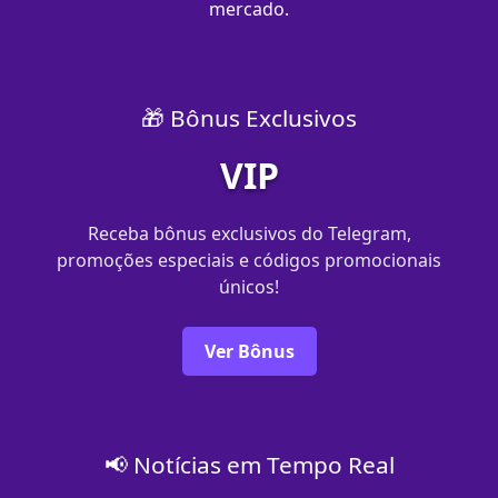
mercado.
🎁 Bônus Exclusivos
VIP
Receba bônus exclusivos do Telegram,
promoções especiais e códigos promocionais
únicos!
Ver Bônus
📢 Notícias em Tempo Real