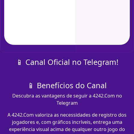
📱 Canal Oficial no Telegram!
📱 Benefícios do Canal
Descubra as vantagens de seguir a 4242.Com no
Telegram
A 4242.Com valoriza as necessidades de registro dos
jogadores e, com gráficos incríveis, entrega uma
experiência visual acima de qualquer outro jogo do