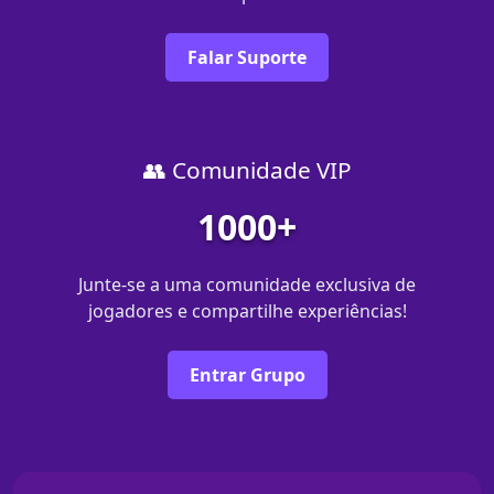
Falar Suporte
👥 Comunidade VIP
1000+
Junte-se a uma comunidade exclusiva de
jogadores e compartilhe experiências!
Entrar Grupo