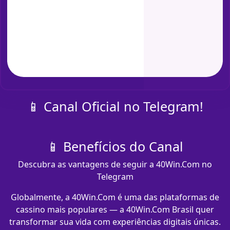
📱 Canal Oficial no Telegram!
📱 Benefícios do Canal
Descubra as vantagens de seguir a 40Win.Com no
Telegram
Globalmente, a 40Win.Com é uma das plataformas de
cassino mais populares — a 40Win.Com Brasil quer
transformar sua vida com experiências digitais únicas.