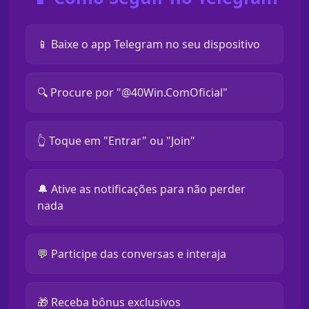
📱 Baixe o app Telegram no seu dispositivo
🔍 Procure por "@40Win.ComOficial"
👆 Toque em "Entrar" ou "Join"
🔔 Ative as notificações para não perder
nada
💬 Participe das conversas e interaja
🎁 Receba bônus exclusivos