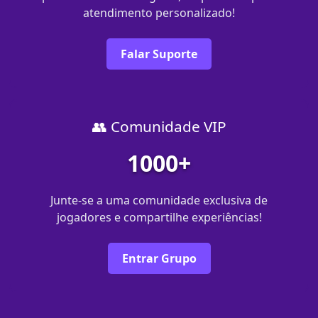
atendimento personalizado!
Falar Suporte
👥 Comunidade VIP
1000+
Junte-se a uma comunidade exclusiva de
jogadores e compartilhe experiências!
Entrar Grupo