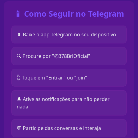
📱 Como Seguir no Telegram
📱 Baixe o app Telegram no seu dispositivo
🔍 Procure por "@378BrlOficial"
👆 Toque em "Entrar" ou "Join"
🔔 Ative as notificações para não perder
nada
💬 Participe das conversas e interaja