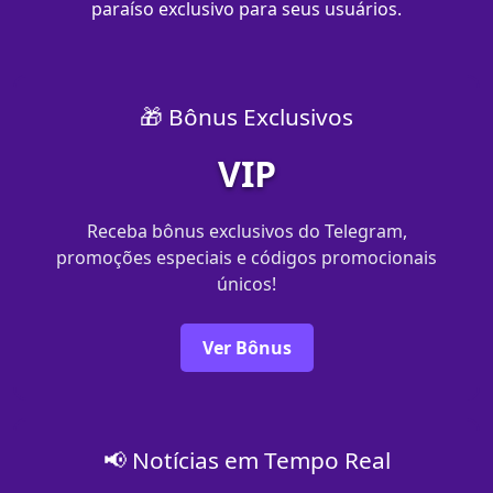
paraíso exclusivo para seus usuários.
🎁 Bônus Exclusivos
VIP
Receba bônus exclusivos do Telegram,
promoções especiais e códigos promocionais
únicos!
Ver Bônus
📢 Notícias em Tempo Real