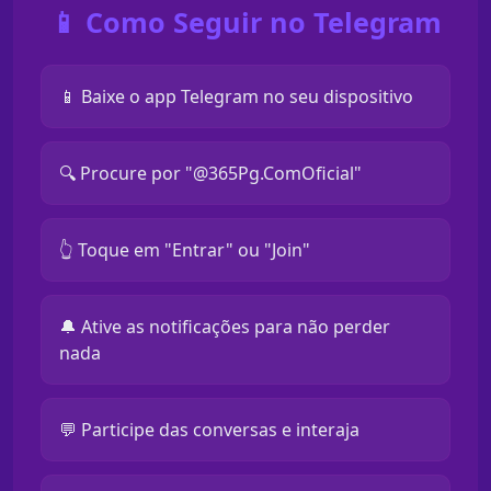
📱 Como Seguir no Telegram
📱 Baixe o app Telegram no seu dispositivo
🔍 Procure por "@365Pg.ComOficial"
👆 Toque em "Entrar" ou "Join"
🔔 Ative as notificações para não perder
nada
💬 Participe das conversas e interaja