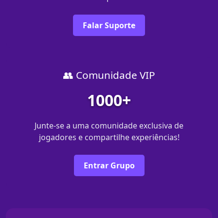
Falar Suporte
👥 Comunidade VIP
1000+
Junte-se a uma comunidade exclusiva de
jogadores e compartilhe experiências!
Entrar Grupo