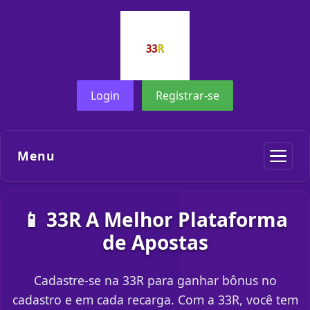
Login
Registrar-se
Menu
📱 33R A Melhor Plataforma
de Apostas
Cadastre-se na 33R para ganhar bônus no
cadastro e em cada recarga. Com a 33R, você tem