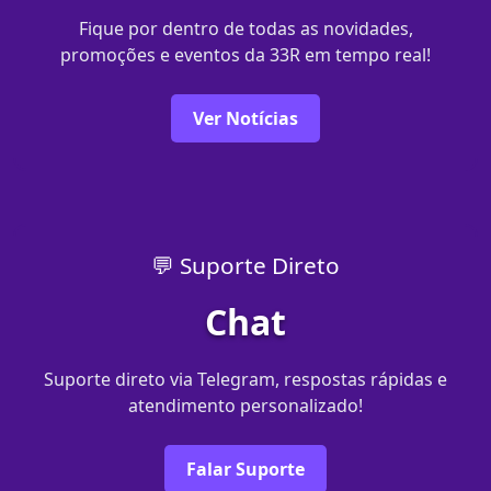
Fique por dentro de todas as novidades,
promoções e eventos da 33R em tempo real!
Ver Notícias
💬 Suporte Direto
Chat
Suporte direto via Telegram, respostas rápidas e
atendimento personalizado!
Falar Suporte