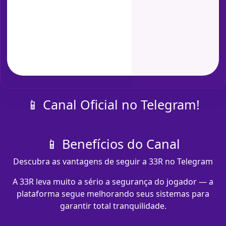
📱 Canal Oficial no Telegram!
📱 Benefícios do Canal
Descubra as vantagens de seguir a 33R no Telegram
A 33R leva muito a sério a segurança do jogador — a
plataforma segue melhorando seus sistemas para
garantir total tranquilidade.