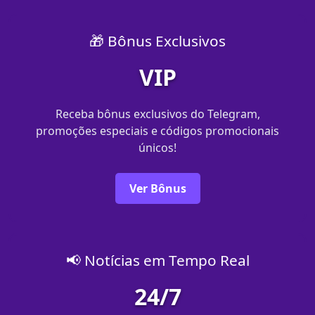
🎁 Bônus Exclusivos
VIP
Receba bônus exclusivos do Telegram,
promoções especiais e códigos promocionais
únicos!
Ver Bônus
📢 Notícias em Tempo Real
24/7