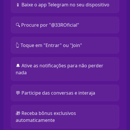
📱 Baixe o app Telegram no seu dispositivo
🔍 Procure por "@33ROficial"
👆 Toque em "Entrar" ou "Join"
🔔 Ative as notificações para não perder
nada
💬 Participe das conversas e interaja
🎁 Receba bônus exclusivos
automaticamente