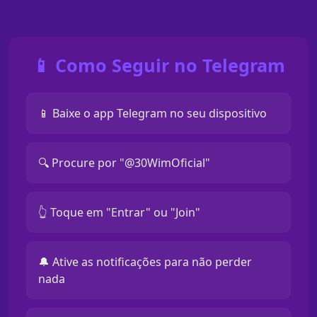
📱 Como Seguir no Telegram
📱 Baixe o app Telegram no seu dispositivo
🔍 Procure por "@30WimOficial"
👆 Toque em "Entrar" ou "Join"
🔔 Ative as notificações para não perder
nada