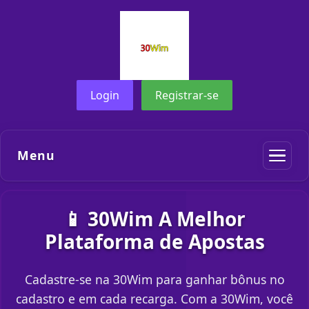
Login
Registrar-se
Menu
📱 30Wim A Melhor
Plataforma de Apostas
Cadastre-se na 30Wim para ganhar bônus no
cadastro e em cada recarga. Com a 30Wim, você