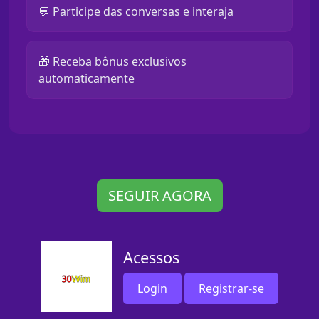
💬 Participe das conversas e interaja
🎁 Receba bônus exclusivos
automaticamente
SEGUIR AGORA
Acessos
Login
Registrar-se