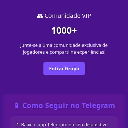
👥 Comunidade VIP
1000+
Junte-se a uma comunidade exclusiva de
jogadores e compartilhe experiências!
Entrar Grupo
📱 Como Seguir no Telegram
📱 Baixe o app Telegram no seu dispositivo