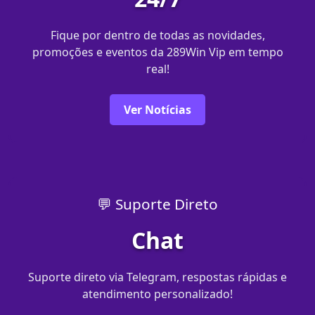
Fique por dentro de todas as novidades,
promoções e eventos da 289Win Vip em tempo
real!
Ver Notícias
💬 Suporte Direto
Chat
Suporte direto via Telegram, respostas rápidas e
atendimento personalizado!