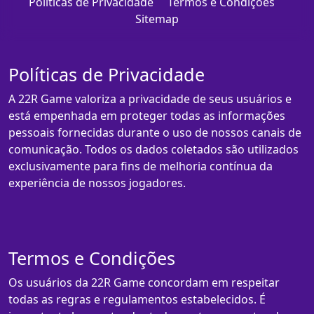
Políticas de Privacidade
Termos e Condições
Sitemap
Políticas de Privacidade
A 22R Game valoriza a privacidade de seus usuários e
está empenhada em proteger todas as informações
pessoais fornecidas durante o uso de nossos canais de
comunicação. Todos os dados coletados são utilizados
exclusivamente para fins de melhoria contínua da
experiência de nossos jogadores.
Termos e Condições
Os usuários da 22R Game concordam em respeitar
todas as regras e regulamentos estabelecidos. É