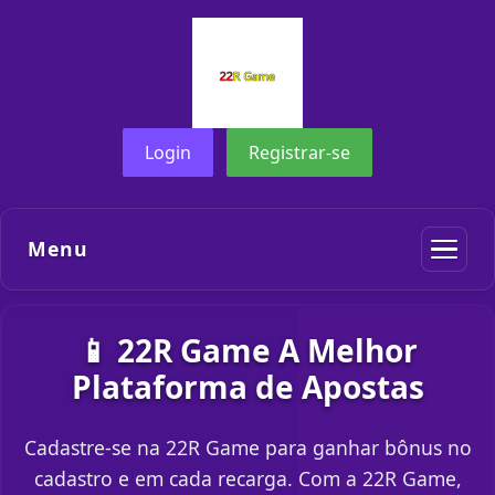
Login
Registrar-se
Menu
📱 22R Game A Melhor
Plataforma de Apostas
Cadastre-se na 22R Game para ganhar bônus no
cadastro e em cada recarga. Com a 22R Game,