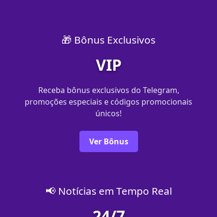
🎁 Bônus Exclusivos
VIP
Receba bônus exclusivos do Telegram,
promoções especiais e códigos promocionais
únicos!
Ver Bônus
📢 Notícias em Tempo Real
24/7