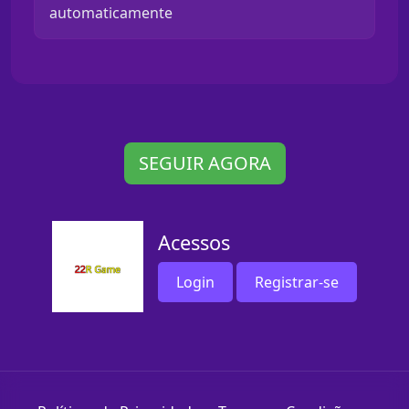
automaticamente
SEGUIR AGORA
Acessos
Login
Registrar-se