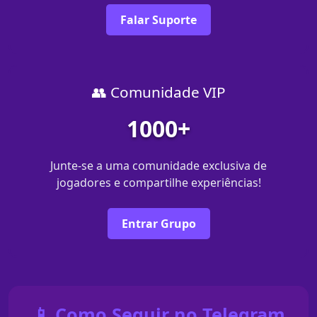
Falar Suporte
👥 Comunidade VIP
1000+
Junte-se a uma comunidade exclusiva de
jogadores e compartilhe experiências!
Entrar Grupo
📱 Como Seguir no Telegram